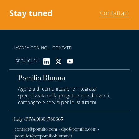
Stay tuned
Contattaci
LAVORA CON NOI
CONTATTI
SEGUICI SU
Pomilio Blumm
Agenzia di comunicazione integrata,
specializzata nella progettazione di eventi,
campagne e servizi per le Istituzioni.
Italy · P.IVA 01304780685
contact@pomilio.com
·
dpo@pomilio.com
·
pomilio@pecpomilioblumm.it