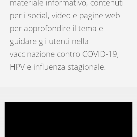
materiale informativo, contenuti
per i social, video e pagine web
per approfondire il tema e
guidare gli utenti nella
vaccinazione contro COVID-19,
HPV e influenza stagionale.