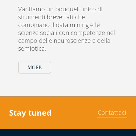
Vantiamo un bouquet unico di
strumenti brevettati che
combinano il data mining e le
scienze sociali con competenze nel
campo delle neuroscienze e della
semiotica.
MORE
Stay tuned
Contattaci