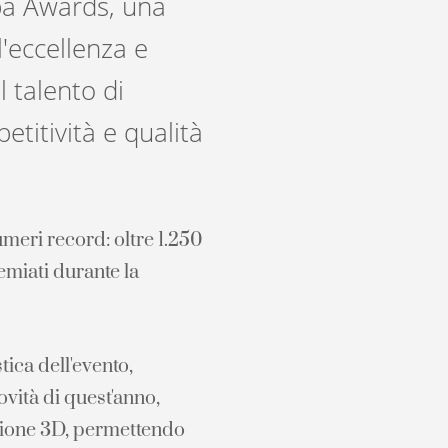
opa Awards, una
'eccellenza e
l talento di
titività e qualità
umeri record: oltre 1.250
remiati durante la
tica dell'evento,
ovità di quest'anno,
ersione 3D, permettendo