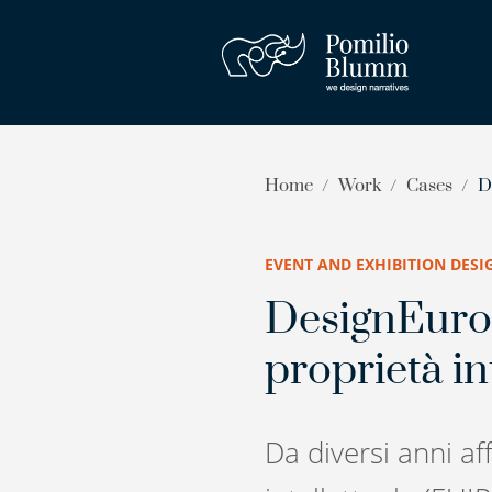
Home
Work
Cases
D
EVENT AND EXHIBITION DESI
DesignEurop
proprietà in
Da diversi anni af