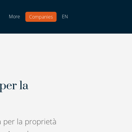
More
EN
Companies
per la
a per la proprietà