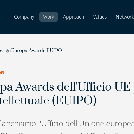
Company
Work
Approach
Values
Network
esignEuropa Awards EUIPO
GN
a Awards dell'Ufficio UE 
tellettuale (EUIPO)
fianchiamo l'Ufficio dell'Unione europe